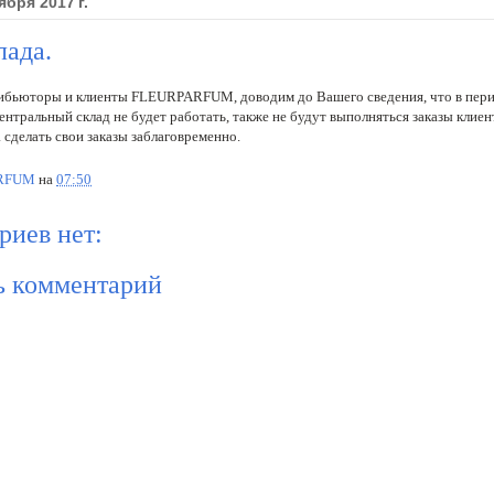
ября 2017 г.
лада.
ибьюторы и клиенты
FLEURPARFUM, доводим до Вашего сведения, что в перио
центральный склад не будет работать, также не будут выполняться заказы клиен
 сделать свои заказы заблаговременно.
ARFUM
на
07:50
риев нет:
ь комментарий