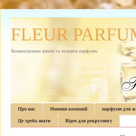
FLEUR PARFU
Концентровані жіночі та чоловічі парфуми.
Про нас
Новини компанії
парфуми для ж
Це треба знати
Відео для рекрутингу