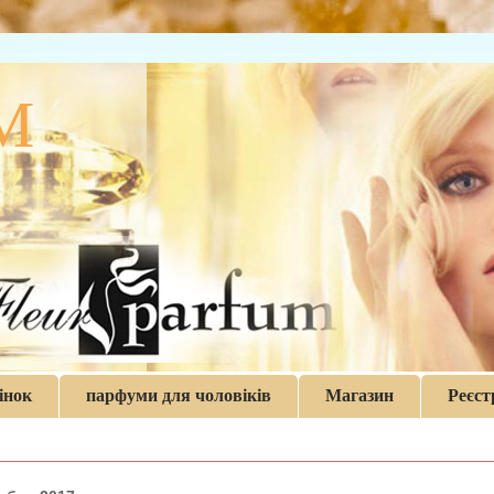
M
інок
парфуми для чоловіків
Магазин
Реєст